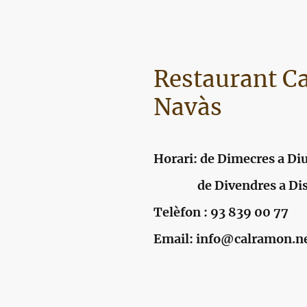
Restaurant C
Navàs
Horari: de Dimecres a Di
de Divendres a Dissab
Telèfon : 93 839 00 77
Email: info@calramon.n