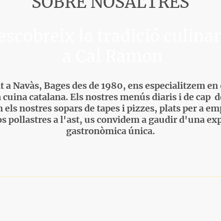
SOBRE NOSALTRES
escobreix la tradició culinar
a Cal Ramon
t a Navàs, Bages des de 1980, ens especialitzem en 
a cuina catalana. Els nostres menús diaris i de cap 
 els nostres sopars de tapes i pizzes, plats per a em
os pollastres a l'ast, us convidem a gaudir d'una ex
gastronòmica única.