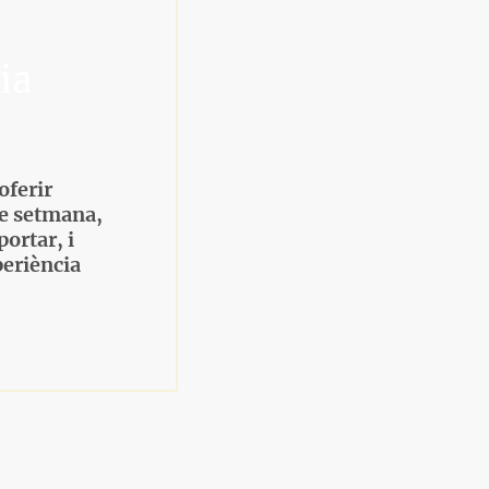
ia
oferir
de setmana,
portar, i
periència