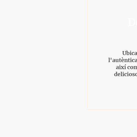
D
Ubica
l'autèntic
així com
delicios